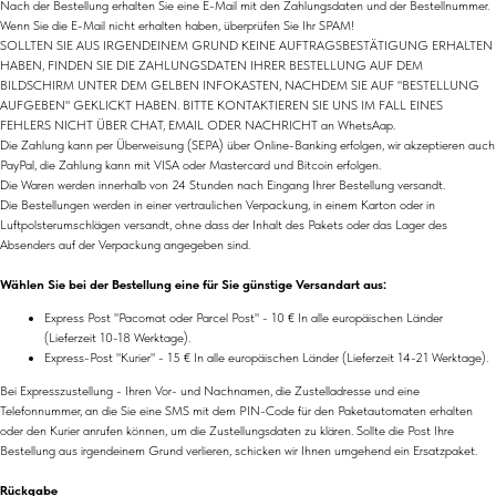
Nach der Bestellung erhalten Sie eine E-Mail mit den Zahlungsdaten und der Bestellnummer.
Wenn Sie die E-Mail nicht erhalten haben, überprüfen Sie Ihr SPAM!
SOLLTEN SIE AUS IRGENDEINEM GRUND KEINE AUFTRAGSBESTÄTIGUNG ERHALTEN
HABEN, FINDEN SIE DIE ZAHLUNGSDATEN IHRER BESTELLUNG AUF DEM
BILDSCHIRM UNTER DEM GELBEN INFOKASTEN, NACHDEM SIE AUF "BESTELLUNG
AUFGEBEN" GEKLICKT HABEN. BITTE KONTAKTIEREN SIE UNS IM FALL EINES
FEHLERS NICHT ÜBER CHAT, EMAIL ODER NACHRICHT an WhetsAap.
Die Zahlung kann per Überweisung (SEPA) über Online-Banking erfolgen, wir akzeptieren auch
PayPal, die Zahlung kann mit VISA oder Mastercard und Bitcoin erfolgen.
Die Waren werden innerhalb von 24 Stunden nach Eingang Ihrer Bestellung versandt.
Die Bestellungen werden in einer vertraulichen Verpackung, in einem Karton oder in
Luftpolsterumschlägen versandt, ohne dass der Inhalt des Pakets oder das Lager des
Absenders auf der Verpackung angegeben sind.
Wählen Sie bei der Bestellung eine für Sie günstige Versandart aus:
Express Post "Pacomat oder Parcel Post" - 10 € In alle europäischen Länder
(Lieferzeit 10-18 Werktage).
Express-Post "Kurier" - 15 € In alle europäischen Länder (Lieferzeit 14-21 Werktage).
Bei Expresszustellung - Ihren Vor- und Nachnamen, die Zustelladresse und eine
Telefonnummer, an die Sie eine SMS mit dem PIN-Code für den Paketautomaten erhalten
oder den Kurier anrufen können, um die Zustellungsdaten zu klären. Sollte die Post Ihre
Bestellung aus irgendeinem Grund verlieren, schicken wir Ihnen umgehend ein Ersatzpaket.
Rückgabe