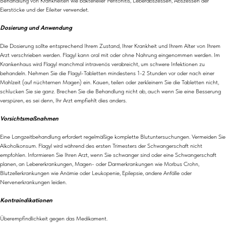
Behandlung von Krankheiten wie bakterieller Peritonitis, Leberabszessen, Abszessen der
Eierstöcke und der Eileiter verwendet.
Dosierung und Anwendung
Die Dosierung sollte entsprechend Ihrem Zustand, Ihrer Krankheit und Ihrem Alter von Ihrem
Arzt verschrieben werden. Flagyl kann oral mit oder ohne Nahrung eingenommen werden. Im
Krankenhaus wird Flagyl manchmal intravenös verabreicht, um schwere Infektionen zu
behandeln. Nehmen Sie die Flagyl-Tabletten mindestens 1-2 Stunden vor oder nach einer
Mahlzeit (auf nüchternen Magen) ein. Kauen, teilen oder zerkleinern Sie die Tabletten nicht,
schlucken Sie sie ganz. Brechen Sie die Behandlung nicht ab, auch wenn Sie eine Besserung
verspüren, es sei denn, Ihr Arzt empfiehlt dies anders.
Vorsichtsmaßnahmen
Eine Langzeitbehandlung erfordert regelmäßige komplette Blutuntersuchungen. Vermeiden Sie
Alkoholkonsum. Flagyl wird während des ersten Trimesters der Schwangerschaft nicht
empfohlen. Informieren Sie Ihren Arzt, wenn Sie schwanger sind oder eine Schwangerschaft
planen, an Lebererkrankungen, Magen- oder Darmerkrankungen wie Morbus Crohn,
Blutzellerkrankungen wie Anämie oder Leukopenie, Epilepsie, andere Anfälle oder
Nervenerkrankungen leiden.
Kontraindikationen
Überempfindlichkeit gegen das Medikament.