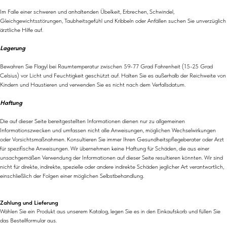
Im Falle einer schweren und anhaltenden Übelkeit, Erbrechen, Schwindel,
Gleichgewichtsstörungen, Taubheitsgefühl und Kribbeln oder Anfällen suchen Sie unverzüglich
ärztliche Hilfe auf.
Lagerung
Bewahren Sie Flagyl bei Raumtemperatur zwischen 59-77 Grad Fahrenheit (15-25 Grad
Celsius) vor Licht und Feuchtigkeit geschützt auf. Halten Sie es außerhalb der Reichweite von
Kindern und Haustieren und verwenden Sie es nicht nach dem Verfallsdatum.
Haftung
Die auf dieser Seite bereitgestellten Informationen dienen nur zu allgemeinen
Informationszwecken und umfassen nicht alle Anweisungen, möglichen Wechselwirkungen
oder Vorsichtsmaßnahmen. Konsultieren Sie immer Ihren Gesundheitspflegeberater oder Arzt
für spezifische Anweisungen. Wir übernehmen keine Haftung für Schäden, die aus einer
unsachgemäßen Verwendung der Informationen auf dieser Seite resultieren könnten. Wir sind
nicht für direkte, indirekte, spezielle oder andere indirekte Schäden jeglicher Art verantwortlich,
einschließlich der Folgen einer möglichen Selbstbehandlung.
Zahlung und Lieferung
Wählen Sie ein Produkt aus unserem Katalog, legen Sie es in den Einkaufskorb und füllen Sie
das Bestellformular aus.