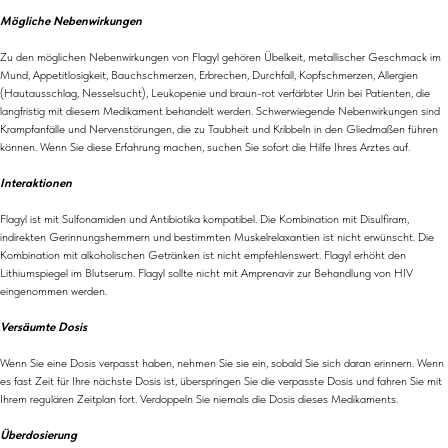
Mögliche Nebenwirkungen
Zu den möglichen Nebenwirkungen von Flagyl gehören Übelkeit, metallischer Geschmack im
Mund, Appetitlosigkeit, Bauchschmerzen, Erbrechen, Durchfall, Kopfschmerzen, Allergien
(Hautausschlag, Nesselsucht), Leukopenie und braun-rot verfärbter Urin bei Patienten, die
langfristig mit diesem Medikament behandelt werden. Schwerwiegende Nebenwirkungen sind
Krampfanfälle und Nervenstörungen, die zu Taubheit und Kribbeln in den Gliedmaßen führen
können. Wenn Sie diese Erfahrung machen, suchen Sie sofort die Hilfe Ihres Arztes auf.
Interaktionen
Flagyl ist mit Sulfonamiden und Antibiotika kompatibel. Die Kombination mit Disulfiram,
indirekten Gerinnungshemmern und bestimmten Muskelrelaxantien ist nicht erwünscht. Die
Kombination mit alkoholischen Getränken ist nicht empfehlenswert. Flagyl erhöht den
Lithiumspiegel im Blutserum. Flagyl sollte nicht mit Amprenavir zur Behandlung von HIV
eingenommen werden.
Versäumte Dosis
Wenn Sie eine Dosis verpasst haben, nehmen Sie sie ein, sobald Sie sich daran erinnern. Wenn
es fast Zeit für Ihre nächste Dosis ist, überspringen Sie die verpasste Dosis und fahren Sie mit
Ihrem regulären Zeitplan fort. Verdoppeln Sie niemals die Dosis dieses Medikaments.
Überdosierung