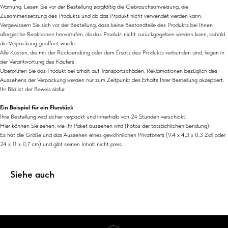
Warnung. Lesen Sie vor der Bestellung sorgfältig die Gebrauchsanweisung, die
Zusammensetzung des Produkts und ob das Produkt nicht verwendet werden kann.
Vergewissern Sie sich vor der Bestellung, dass keine Bestandteile des Produkts bei Ihnen
allergische Reaktionen hervorrufen, da das Produkt nicht zurückgegeben werden kann, sobald
die Verpackung geöffnet wurde.
Alle Kosten, die mit der Rücksendung oder dem Ersatz des Produkts verbunden sind, liegen in
der Verantwortung des Käufers.
Überprüfen Sie das Produkt bei Erhalt auf Transportschäden. Reklamationen bezüglich des
Aussehens der Verpackung werden nur zum Zeitpunkt des Erhalts Ihrer Bestellung akzeptiert.
Ihr Bild ist der Beweis dafür.
Ein Beispiel für ein Flurstück
Ihre Bestellung wird sicher verpackt und innerhalb von 24 Stunden verschickt.
Hier können Sie sehen, wie Ihr Paket aussehen wird (Fotos der tatsächlichen Sendung).
Es hat die Größe und das Aussehen eines gewöhnlichen Privatbriefs (9,4 x 4,3 x 0,3 Zoll oder
24 x 11 x 0,7 cm) und gibt seinen Inhalt nicht preis.
Siehe auch