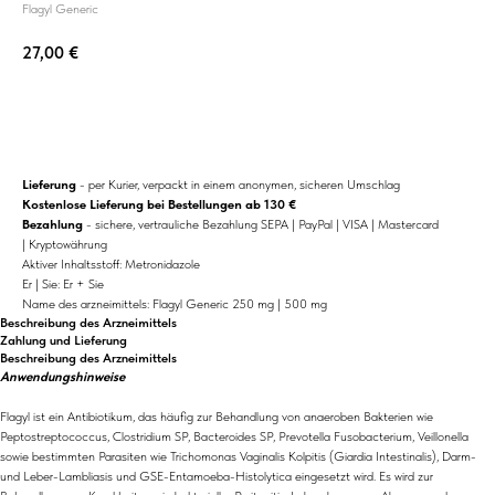
Flagyl Generic
27,00
€
+ Kaufen
Lieferung
- per Kurier, verpackt in einem anonymen, sicheren Umschlag
Kostenlose Lieferung bei Bestellungen ab 130 €
Bezahlung
- sichere, vertrauliche Bezahlung SEPA | PayPal | VISA | Mastercard
| Kryptowährung
Aktiver Inhaltsstoff: Metronidazole
Er | Sie: Er + Sie
Name des arzneimittels: Flagyl Generic 250 mg | 500 mg
Beschreibung des Arzneimittels
Zahlung und Lieferung
Beschreibung des Arzneimittels
Anwendungshinweise
Flagyl ist ein Antibiotikum, das häufig zur Behandlung von anaeroben Bakterien wie
Peptostreptococcus, Clostridium SP, Bacteroides SP, Prevotella Fusobacterium, Veillonella
sowie bestimmten Parasiten wie Trichomonas Vaginalis Kolpitis (Giardia Intestinalis), Darm-
und Leber-Lambliasis und GSE-Entamoeba-Histolytica eingesetzt wird. Es wird zur