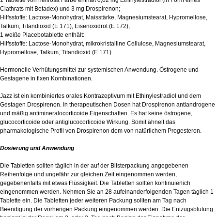
1 Tablette von hellrosa Farbe enthält 0,02 mg Ethinylestradiol (in Form eines
Clathrats mit Betadex) und 3 mg Drospirenon;
Hilfsstoffe: Lactose-Monohydrat, Maisstärke, Magnesiumstearat, Hypromellose,
Talkum, Titandioxid (E 171), Eisenoxidrot (E 172);
1 weiße Placebotablette enthält:
Hilfsstoffe: Lactose-Monohydrat, mikrokristalline Cellulose, Magnesiumstearat,
Hypromellose, Talkum, Titandioxid (E 171).
Hormonelle Verhütungsmittel zur systemischen Anwendung. Östrogene und
Gestagene in fixen Kombinationen.
Jazz ist ein kombiniertes orales Kontrazeptivum mit Ethinylestradiol und dem
Gestagen Drospirenon. In therapeutischen Dosen hat Drospirenon antiandrogene
und mäßig antimineralocorticoide Eigenschaften. Es hat keine östrogene,
glucocorticoide oder antiglucocorticoide Wirkung. Somit ähnelt das
pharmakologische Profil von Drospirenon dem von natürlichem Progesteron.
Dosierung und Anwendung
Die Tabletten sollten täglich in der auf der Blisterpackung angegebenen
Reihenfolge und ungefähr zur gleichen Zeit eingenommen werden,
gegebenenfalls mit etwas Flüssigkeit. Die Tabletten sollten kontinuierlich
eingenommen werden. Nehmen Sie an 28 aufeinanderfolgenden Tagen täglich 1
Tablette ein. Die Tabletten jeder weiteren Packung sollten am Tag nach
Beendigung der vorherigen Packung eingenommen werden. Die Entzugsblutung