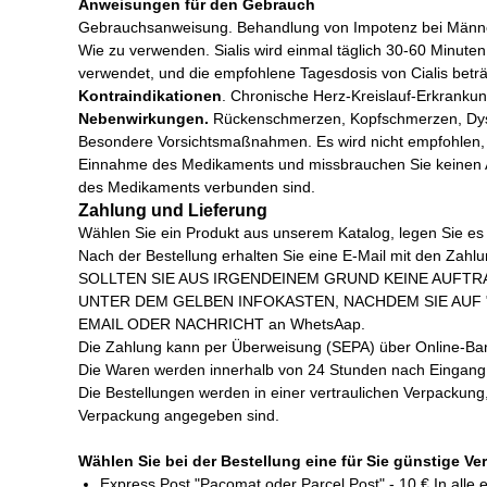
Anweisungen für den Gebrauch
Gebrauchsanweisung. Behandlung von Impotenz bei Männ
Wie zu verwenden. Sialis wird einmal täglich 30-60 Minut
verwendet, und die empfohlene Tagesdosis von Cialis betr
Kontraindikationen
. Chronische Herz-Kreislauf-Erkranku
Nebenwirkungen.
Rückenschmerzen, Kopfschmerzen, Dyspe
Besondere Vorsichtsmaßnahmen. Es wird nicht empfohlen, C
Einnahme des Medikaments und missbrauchen Sie keinen Alk
des Medikaments verbunden sind.
Zahlung und Lieferung
Wählen Sie ein Produkt aus unserem Katalog, legen Sie es i
Nach der Bestellung erhalten Sie eine E-Mail mit den Zahl
SOLLTEN SIE AUS IRGENDEINEM GRUND KEINE AUFTR
UNTER DEM GELBEN INFOKASTEN, NACHDEM SIE AUF "
EMAIL ODER NACHRICHT an WhetsAap.
Die Zahlung kann per Überweisung (SEPA) über Online-Banki
Die Waren werden innerhalb von 24 Stunden nach Eingang I
Die Bestellungen werden in einer vertraulichen Verpackung
Verpackung angegeben sind.
Wählen Sie bei der Bestellung eine für Sie günstige Ve
Express Post "Pacomat oder Parcel Post" - 10 € In alle 