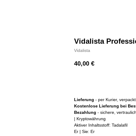
Vidalista Professi
Vidalista
40,00
€
+ Kaufen
Lieferung
- per Kurier, verpac
Kostenlose Lieferung bei Bes
Bezahlung
- sichere, vertrauli
| Kryptowährung
Aktiver Inhaltsstoff: Tadalafil
Er | Sie: Er