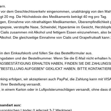
ern.
en vor dem Geschlechtsverkehr eingenommen, unabhängig von den Mahlz
ägt 20 mg. Die Höchstdosis des Medikaments beträgt 40 mg pro Tag.
ngen, Einnahme von nitrathaltigen Medikamenten, Überempfindlichkeit 
psie, verstopfte Nase, Schwindel, Hyperämie im Gesicht, Herzklopf
ialis zusammen mit Alkohol und fettigem Essen einzunehmen, also bes
ohol. Die gleichzeitige Einnahme von Cialis und Grapefruitsaft kann
n den Einkaufskorb und füllen Sie das Bestellformular aus.
ungsdaten und der Bestellnummer. Wenn Sie die E-Mail nicht erhalten 
AGSBESTÄTIGUNG ERHALTEN HABEN, FINDEN SIE DIE ZAHLUNG
BESTELLUNG AUFGEBEN" GEKLICKT HABEN. BITTE KONTAKTIEREN
ng erfolgen, wir akzeptieren auch PayPal, die Zahlung kann mit VISA
hrer Bestellung versandt.
, in einem Karton oder in Luftpolsterumschlägen versandt, ohne dass 
rsandart aus:
europäischen Länder (Lieferzeit 3-7 Werktage).