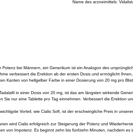
Name des arzneimittels: Vidalis
er Potenz bei Männern, ein Generikum ist ein Analogon des ursprünglic
me verbessert die Erektion ab der ersten Dosis und ermöglicht Ihnen, 
ten Kanten von hellgelber Farbe in einer Dosierung von 20 mg pro Blis
ff Tadalafil in einer Dosis von 20 mg, ist das am längsten wirkende G
n Sie nur eine Tablette pro Tag einnehmen. Verbessert die Erektion u
tigste Vorteil, wie Cialis Soft, ist der erschwingliche Preis in unser
n wird Cialis erfolgreich zur Steigerung der Potenz und Wiederherstel
en von Impotenz. Es beginnt zehn bis fünfzehn Minuten, nachdem es in