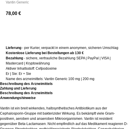
Vantin Generic
78,00
€
+ Kaufen
Lieferung
- per Kurier, verpackt in einem anonymen, sicheren Umschlag
Kostenlose Lieferung bei Bestellungen ab 130 €
Bezahlung
- sichere, vertrauliche Bezahlung SEPA | PayPal | VISA |
Mastercard | Kryptowährung
Aktiver Inhaltsstoff: Cefpodoxime
Er | Sie: Er + Sie
Name des arzneimittels: Vantin Generic 100 mg | 200 mg
Beschreibung des Arzneimittels
Zahlung und Lieferung
Beschreibung des Arzneimittels
Anwendungshinweise
Vantin ist ein breit wirkendes, halbsynthetisches Antibiotikum aus der
Cephalosporin-Gruppe mit bakterizider Wirkung. Es bekämpft viele Gram-
positiven, aeroben und anaeroben Mikroorganismen. Vantin ist resistent
gegenüber Beta-Lactamasen. Nicht empfindlich auf das Medikament reagieren D-