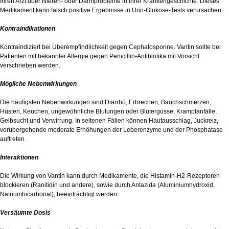
Ihren Arzt über Nieren- oder Darmprobleme in Ihrer Krankengeschichte. Dieses
Medikament kann falsch positive Ergebnisse in Urin-Glukose-Tests verursachen.
Kontraindikationen
Kontraindiziert bei Überempfindlichkeit gegen Cephalosporine. Vantin sollte bei
Patienten mit bekannter Allergie gegen Penicillin-Antibiotika mit Vorsicht
verschrieben werden.
Mögliche Nebenwirkungen
Die häufigsten Nebenwirkungen sind Diarrhö, Erbrechen, Bauchschmerzen,
Husten, Keuchen, ungewöhnliche Blutungen oder Blutergüsse, Krampfanfälle,
Gelbsucht und Verwirrung. In seltenen Fällen können Hautausschlag, Juckreiz,
vorübergehende moderate Erhöhungen der Leberenzyme und der Phosphatase
auftreten.
Interaktionen
Die Wirkung von Vantin kann durch Medikamente, die Histamin-H2-Rezeptoren
blockieren (Ranitidin und andere), sowie durch Antazida (Aluminiumhydroxid,
Natriumbicarbonat), beeinträchtigt werden.
Versäumte Dosis