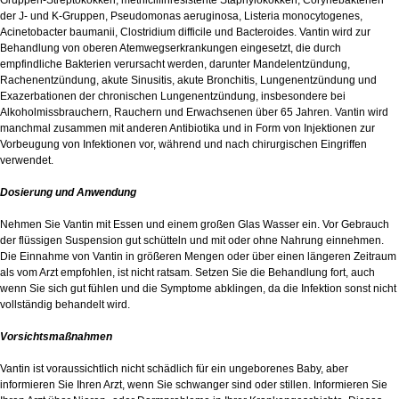
Gruppen-Streptokokken, methicillinresistente Staphylokokken, Corynebakterien
der J- und K-Gruppen, Pseudomonas aeruginosa, Listeria monocytogenes,
Acinetobacter baumanii, Clostridium difficile und Bacteroides. Vantin wird zur
Behandlung von oberen Atemwegserkrankungen eingesetzt, die durch
empfindliche Bakterien verursacht werden, darunter Mandelentzündung,
Rachenentzündung, akute Sinusitis, akute Bronchitis, Lungenentzündung und
Exazerbationen der chronischen Lungenentzündung, insbesondere bei
Alkoholmissbrauchern, Rauchern und Erwachsenen über 65 Jahren. Vantin wird
manchmal zusammen mit anderen Antibiotika und in Form von Injektionen zur
Vorbeugung von Infektionen vor, während und nach chirurgischen Eingriffen
verwendet.
Dosierung und Anwendung
Nehmen Sie Vantin mit Essen und einem großen Glas Wasser ein. Vor Gebrauch
der flüssigen Suspension gut schütteln und mit oder ohne Nahrung einnehmen.
Die Einnahme von Vantin in größeren Mengen oder über einen längeren Zeitraum
als vom Arzt empfohlen, ist nicht ratsam. Setzen Sie die Behandlung fort, auch
wenn Sie sich gut fühlen und die Symptome abklingen, da die Infektion sonst nicht
vollständig behandelt wird.
Vorsichtsmaßnahmen
Vantin ist voraussichtlich nicht schädlich für ein ungeborenes Baby, aber
informieren Sie Ihren Arzt, wenn Sie schwanger sind oder stillen. Informieren Sie