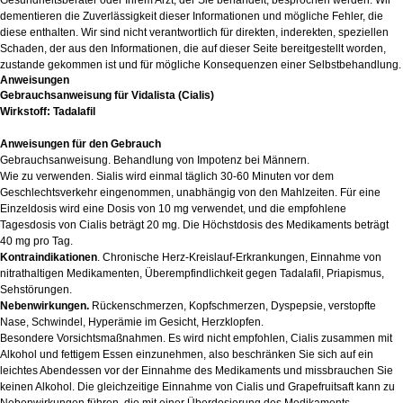
Gesundheitsberater oder Ihrem Arzt, der Sie behandelt, besprochen werden. Wir
dementieren die Zuverlässigkeit dieser Informationen und mögliche Fehler, die
diese enthalten. Wir sind nicht verantwortlich für direkten, inderekten, speziellen
Schaden, der aus den Informationen, die auf dieser Seite bereitgestellt worden,
zustande gekommen ist und für mögliche Konsequenzen einer Selbstbehandlung.
Anweisungen
Gebrauchsanweisung für Vidalista (Cialis)
Wirkstoff: Tadalafil
Anweisungen für den Gebrauch
Gebrauchsanweisung. Behandlung von Impotenz bei Männern.
Wie zu verwenden. Sialis wird einmal täglich 30-60 Minuten vor dem
Geschlechtsverkehr eingenommen, unabhängig von den Mahlzeiten. Für eine
Einzeldosis wird eine Dosis von 10 mg verwendet, und die empfohlene
Tagesdosis von Cialis beträgt 20 mg. Die Höchstdosis des Medikaments beträgt
40 mg pro Tag.
Kontraindikationen
. Chronische Herz-Kreislauf-Erkrankungen, Einnahme von
nitrathaltigen Medikamenten, Überempfindlichkeit gegen Tadalafil, Priapismus,
Sehstörungen.
Nebenwirkungen.
Rückenschmerzen, Kopfschmerzen, Dyspepsie, verstopfte
Nase, Schwindel, Hyperämie im Gesicht, Herzklopfen.
Besondere Vorsichtsmaßnahmen. Es wird nicht empfohlen, Cialis zusammen mit
Alkohol und fettigem Essen einzunehmen, also beschränken Sie sich auf ein
leichtes Abendessen vor der Einnahme des Medikaments und missbrauchen Sie
keinen Alkohol. Die gleichzeitige Einnahme von Cialis und Grapefruitsaft kann zu