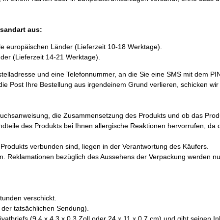
rsandart aus:
lle europäischen Länder (Lieferzeit 10-18 Werktage).
nder (Lieferzeit 14-21 Werktage).
stelladresse und eine Telefonnummer, an die Sie eine SMS mit dem PI
 die Post Ihre Bestellung aus irgendeinem Grund verlieren, schicken w
brauchsanweisung, die Zusammensetzung des Produkts und ob das Prod
andteile des Produkts bei Ihnen allergische Reaktionen hervorrufen, d
Produkts verbunden sind, liegen in der Verantwortung des Käufers.
n. Reklamationen bezüglich des Aussehens der Verpackung werden nur z
Stunden verschickt.
 der tatsächlichen Sendung).
briefs (9,4 x 4,3 x 0,3 Zoll oder 24 x 11 x 0,7 cm) und gibt seinen Inha