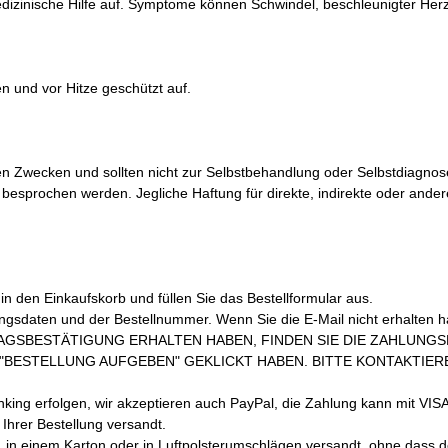
dizinische Hilfe auf. Symptome können Schwindel, beschleunigter Herz
 und vor Hitze geschützt auf.
nen Zwecken und sollten nicht zur Selbstbehandlung oder Selbstdiagno
ker besprochen werden. Jegliche Haftung für direkte, indirekte oder 
n den Einkaufskorb und füllen Sie das Bestellformular aus.
ungsdaten und der Bestellnummer. Wenn Sie die E-Mail nicht erhalten 
AGSBESTÄTIGUNG ERHALTEN HABEN, FINDEN SIE DIE ZAHLUNG
BESTELLUNG AUFGEBEN" GEKLICKT HABEN. BITTE KONTAKTIEREN
ng erfolgen, wir akzeptieren auch PayPal, die Zahlung kann mit VISA
hrer Bestellung versandt.
, in einem Karton oder in Luftpolsterumschlägen versandt, ohne dass 