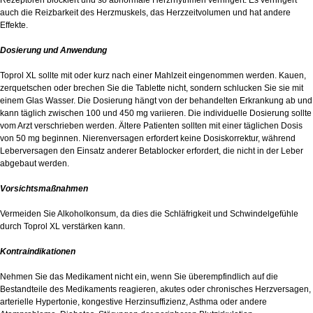
Rezeptoren blockiert und so abnormale Herzrhythmen verringert. Es verringert
auch die Reizbarkeit des Herzmuskels, das Herzzeitvolumen und hat andere
Effekte.
Dosierung und Anwendung
Toprol XL sollte mit oder kurz nach einer Mahlzeit eingenommen werden. Kauen,
zerquetschen oder brechen Sie die Tablette nicht, sondern schlucken Sie sie mit
einem Glas Wasser. Die Dosierung hängt von der behandelten Erkrankung ab und
kann täglich zwischen 100 und 450 mg variieren. Die individuelle Dosierung sollte
vom Arzt verschrieben werden. Ältere Patienten sollten mit einer täglichen Dosis
von 50 mg beginnen. Nierenversagen erfordert keine Dosiskorrektur, während
Leberversagen den Einsatz anderer Betablocker erfordert, die nicht in der Leber
abgebaut werden.
Vorsichtsmaßnahmen
Vermeiden Sie Alkoholkonsum, da dies die Schläfrigkeit und Schwindelgefühle
durch Toprol XL verstärken kann.
Kontraindikationen
Nehmen Sie das Medikament nicht ein, wenn Sie überempfindlich auf die
Bestandteile des Medikaments reagieren, akutes oder chronisches Herzversagen,
arterielle Hypertonie, kongestive Herzinsuffizienz, Asthma oder andere