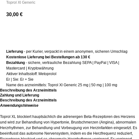
Toprol Xl Generic
30,00
€
+ Kaufen
Lieferung
- per Kurier, verpackt in einem anonymen, sicheren Umschlag
Kostenlose Lieferung bei Bestellungen ab 130 €
Bezahlung
- sichere, vertrauliche Bezahlung SEPA | PayPal | VISA |
Mastercard | Kryptowährung
Aktiver Inhaltsstoff: Metoprolol
Er | Sie: Er + Sie
Name des arzneimittels: Toprol Xl Generic 25 mg | 50 mg | 100 mg
Beschreibung des Arzneimittels
Zahlung und Lieferung
Beschreibung des Arzneimittels
Anwendungshinweise
Toprol XL blockiert hauptsächlich die adrenergen Beta-Rezeptoren des Herzens
und wird zur Behandlung von Hypertonie, Brustschmerzen (Angina), abnormalen
Herzrhythmen, zur Behandlung und Vorbeugung von Herzinfarkten eingesetzt. Es
beeinflusst das autonome Nervensystem, indem es die Herzfrequenz reduziert,