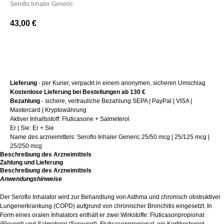
Seroflo Inhaler Generic
43,00
€
+ Kaufen
Lieferung
- per Kurier, verpackt in einem anonymen, sicheren Umschlag
Kostenlose Lieferung bei Bestellungen ab 130 €
Bezahlung
- sichere, vertrauliche Bezahlung SEPA | PayPal | VISA |
Mastercard | Kryptowährung
Aktiver Inhaltsstoff: Fluticasone + Salmeterol
Er | Sie: Er + Sie
Name des arzneimittels: Seroflo Inhaler Generic 25/50 mcg | 25/125 mcg |
25/250 mcg
Beschreibung des Arzneimittels
Zahlung und Lieferung
Beschreibung des Arzneimittels
Anwendungshinweise
Der Seroflo Inhalator wird zur Behandlung von Asthma und chronisch obstruktiver
Lungenerkrankung (COPD) aufgrund von chronischer Bronchitis eingesetzt. In
Form eines oralen Inhalators enthält er zwei Wirkstoffe: Fluticasonpropionat