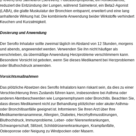
(Flovent) und Salmeterol (Serevent). Fluticasonpropionat, ein Kortikosteroid,
reduziert die Entzündung der Lungen, während Salmeterol, ein Beta2-Agonist
(LABA), die glatte Muskulatur der Bronchien entspannt, erweitert und eine lang
anhaltende Wirkung hat. Die kombinierte Anwendung beider Wirkstoffe verhindert
Keuchen und Kurzatmigkeit.
Dosierung und Anwendung
Der Seroflo Inhalator sollte zweimal täglich im Abstand von 12 Stunden, morgens
und abends, angewendet werden. Verwenden Sie ihn nicht häufiger als
verschrieben, da übermäßige Anwendung Herzprobleme verschlimmern kann.
Besondere Vorsicht ist geboten, wenn Sie dieses Medikament bei Herzproblemen
oder Bluthochdruck anwenden.
Vorsichtsmaßnahmen
Das plötzliche Absetzen des Seroflo Inhalators kann riskant sein, da dies zu einer
Verschlechterung Ihres Zustands führen kann, insbesondere bei Asthma oder
anderen Atembeschwerden wie Lungenemphysem oder Bronchitis. Beachten Sie,
dass dieses Medikament nicht zur Behandlung plötzlicher oder akuter Asthma-
oder Bronchitisanfälle geeignet ist. Informieren Sie Ihren Arzt über Ihre
Medikamentenanamnese, Allergien, Diabetes, Herzrhythmusstörungen,
Bluthochdruck, Immunprobleme, Leber- oder Nierenerkrankungen,
Schwangerschaft, Stillzeit, Schilddrüsenerkrankungen, Krampfanfälle,
Osteoporose oder Neigung zu Windpocken oder Masern.