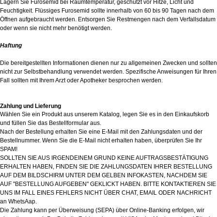
Lagern Sie Furosemid bei Raumtemperatur, geschützt vor Hitze, Licht und
Feuchtigkeit. Flüssiges Furosemid sollte innerhalb von 60 bis 90 Tagen nach dem
Öffnen aufgebraucht werden. Entsorgen Sie Restmengen nach dem Verfallsdatum
oder wenn sie nicht mehr benötigt werden.
Haftung
Die bereitgestellten Informationen dienen nur zu allgemeinen Zwecken und sollten
nicht zur Selbstbehandlung verwendet werden. Spezifische Anweisungen für Ihren
Fall sollten mit Ihrem Arzt oder Apotheker besprochen werden.
Zahlung und Lieferung
Wählen Sie ein Produkt aus unserem Katalog, legen Sie es in den Einkaufskorb
und füllen Sie das Bestellformular aus.
Nach der Bestellung erhalten Sie eine E-Mail mit den Zahlungsdaten und der
Bestellnummer. Wenn Sie die E-Mail nicht erhalten haben, überprüfen Sie Ihr
SPAM!
SOLLTEN SIE AUS IRGENDEINEM GRUND KEINE AUFTRAGSBESTÄTIGUNG
ERHALTEN HABEN, FINDEN SIE DIE ZAHLUNGSDATEN IHRER BESTELLUNG
AUF DEM BILDSCHIRM UNTER DEM GELBEN INFOKASTEN, NACHDEM SIE
AUF "BESTELLUNG AUFGEBEN" GEKLICKT HABEN. BITTE KONTAKTIEREN SIE
UNS IM FALL EINES FEHLERS NICHT ÜBER CHAT, EMAIL ODER NACHRICHT
an WhetsAap.
Die Zahlung kann per Überweisung (SEPA) über Online-Banking erfolgen, wir