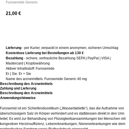
Furosemide Generic
21,00
€
+ Kaufen
Lieferung
- per Kurier, verpackt in einem anonymen, sicheren Umschlag
Kostenlose Lieferung bei Bestellungen ab 130 €
Bezahlung
- sichere, vertrauliche Bezahlung SEPA | PayPal | VISA |
Mastercard | Kryptowährung
Aktiver Inhaltsstoff: Furosemide
Er | Sie: Er + Sie
Name des arzneimittels: Furosemide Generic 40 mg
Beschreibung des Arzneimittels
Zahlung und Lieferung
Beschreibung des Arzneimittels
Anwendungshinweise
Furosemid ist ein Schleifendiuretikum („Wassertablette“), das die Aufnahme von
überschüssigem Salz im Körper verhindert und es stattdessen direkt in den Urin
leitet. Es wird zur Behandlung von Flüssigkeitsansammlungen bei Menschen mit
kongestiver Herzinsuffizienz, Lebererkrankungen, Nierenerkrankungen wie dem