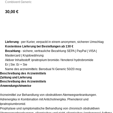
Combivent Generic
30,00
€
+ Kaufen
Lieferung
- per Kurier, verpackt in einem anonymen, sicheren Umschlag
Kostenlose Lieferung bei Bestellungen ab 130 €
Bezahlung
- sichere, vertrauliche Bezahlung SEPA | PayPal | VISA |
Mastercard | Kryptowährung
Aktiver Inhaltsstoff: ipratropium bromide / fenoterol hydrobromide
Er | Sie: Er + Sie
Name des arzneimittels: Berodual N Generic 50/20 mcg
Beschreibung des Arzneimittels
Zahlung und Lieferung
Beschreibung des Arzneimittels
Anwendungshinweise
Arzneimittel zur Behandlung von obstruktiven Atemwegserkrankungen.
Adrenergika in Kombination mit Anticholinergika. Phenoterol und
Ipratropiumbromid.
Prophylaxe und symptomatische Behandlung von chronisch obstruktiven