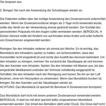
Sie langsam aus.
5. Bringen Sie nach der Anwendung die Schutzkappe wieder an.
Die Patienten sollten über die richtige Anwendung des Dosieraerosols unterrichtet
werden. Wenn die Dosieraerosoldose länger als 3 Tage nicht verwendet wurde,
sollte das Ventil vor der Verwendung einmal gedrückt werden. Der Kontakt des
aerosolierten Präparats mit den Augen sollte vermieden werden. BERODUAL H
Dosier-Aerosol sollte bei Kindern nur auf Anraten eines Arztes und unter Aufsicht
von Erwachsenen angewendet werden.
Reinigen Sie den Inhalator seltener als einmal pro Woche. Es ist wichtig, das
Mundstück des Inhalators sauber zu halten, um sicherzustellen, dass das
Arzneimittel nicht eingedickt ist und nichts den Austritt des Aerosols behindert. Um
den Inhalator zu reinigen, nehmen Sie zunächst die Staubkappe ab und trennen
Sie den Kanister vom Inhalator. Spülen Sie den Inhalator mit Wasser aus, bis das
eingedickte Medikament und/oder der Schmutz vollständig weggespült ist.
Schütteln Sie den Inhalator nach der Reinigung und lassen Sie ihn an der Luft
trocknen, ohne ein Heizsystem zu verwenden. Wenn das Mundstück trocken ist,
bringen Sie den Kanister und die Staubkappe wieder an.
ACHTUNG: Das Mundstück ist speziell für Berodual H Dosieraerosol konzipiert.
Das Mundstück darf nicht mit einem anderen Dosieraerosol verwendet werden.
BERODUAL H darf nur mit dem speziell dafür vorgesehenen Mundstück
verwendet werden. Der Inhalt des Behälters steht unter Druck. Die Dose darf nicht