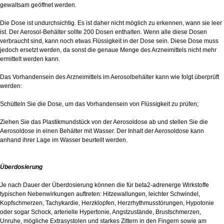
gewaltsam geöffnet werden.
Die Dose ist undurchsichtig. Es ist daher nicht möglich zu erkennen, wann sie leer
ist. Der Aerosol-Behälter sollte 200 Dosen enthalten. Wenn alle diese Dosen
verbraucht sind, kann noch etwas Flüssigkeit in der Dose sein. Diese Dose muss
jedoch ersetzt werden, da sonst die genaue Menge des Arzneimittels nicht mehr
ermittelt werden kann.
Das Vorhandensein des Arzneimittels im Aerosolbehälter kann wie folgt überprüft
werden:
Schütteln Sie die Dose, um das Vorhandensein von Flüssigkeit zu prüfen;
Ziehen Sie das Plastikmundstück von der Aerosoldose ab und stellen Sie die
Aerosoldose in einen Behälter mit Wasser. Der Inhalt der Aerosoldose kann
anhand ihrer Lage im Wasser beurteilt werden.
Überdosierung
Je nach Dauer der Überdosierung können die für beta2-adrenerge Wirkstoffe
typischen Nebenwirkungen auftreten: Hitzewallungen, leichter Schwindel,
Kopfschmerzen, Tachykardie, Herzklopfen, Herzrhythmusstörungen, Hypotonie
oder sogar Schock, arterielle Hypertonie, Angstzustände, Brustschmerzen,
Unruhe, mögliche Extrasystolen und starkes Zittern in den Fingern sowie am