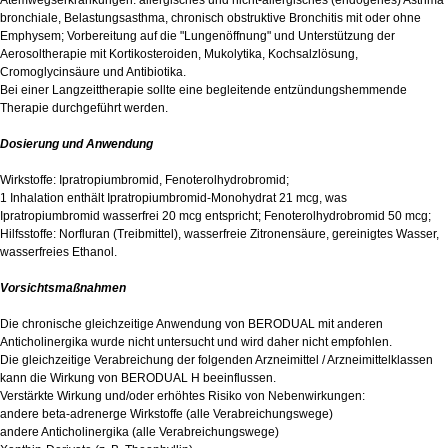
Atemwegserkrankungen: allergisches und nicht-allergisches (endogenes) Asthma
bronchiale, Belastungsasthma, chronisch obstruktive Bronchitis mit oder ohne
Emphysem; Vorbereitung auf die "Lungenöffnung" und Unterstützung der
Aerosoltherapie mit Kortikosteroiden, Mukolytika, Kochsalzlösung,
Cromoglycinsäure und Antibiotika.
Bei einer Langzeittherapie sollte eine begleitende entzündungshemmende
Therapie durchgeführt werden.
Dosierung und Anwendung
Wirkstoffe: Ipratropiumbromid, Fenoterolhydrobromid;
1 Inhalation enthält Ipratropiumbromid-Monohydrat 21 mcg, was
Ipratropiumbromid wasserfrei 20 mcg entspricht; Fenoterolhydrobromid 50 mcg;
Hilfsstoffe: Norfluran (Treibmittel), wasserfreie Zitronensäure, gereinigtes Wasser,
wasserfreies Ethanol.
Vorsichtsmaßnahmen
Die chronische gleichzeitige Anwendung von BERODUAL mit anderen
Anticholinergika wurde nicht untersucht und wird daher nicht empfohlen.
Die gleichzeitige Verabreichung der folgenden Arzneimittel / Arzneimittelklassen
kann die Wirkung von BERODUAL H beeinflussen.
Verstärkte Wirkung und/oder erhöhtes Risiko von Nebenwirkungen:
andere beta-adrenerge Wirkstoffe (alle Verabreichungswege)
andere Anticholinergika (alle Verabreichungswege)