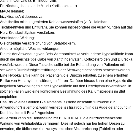
Xanthin-Derivate (z. B. Theophyllin)
Entzündungshemmende Mittel (Kortikosteroide)
MAO-Hemmer;
trizyklische Antidepressiva;
Anästhetika mit halogenierten Kohlenwasserstoffen (z. B. Halothan,
Trichlorethylen und Enfluran). Sie können insbesondere die Auswirkungen auf das
Herz-Kreislauf-System verstärken.
Verminderte Wirkung:
Gleichzeitige Verabreichung von Betablockern.
Andere mögliche Wechselwirkungen:
Die mit der Anwendung von Beta-Adrenomimetika verbundene Hypokaliämie kann
durch die gleichzeitige Gabe von Xanthinderivaten, Kortikosteroiden und Diuretika
verstärkt werden. Diese Tatsache sollte bei der Behandlung von Patienten mit
schweren Durchlässigkeitsstörungen der Atemwege besonders beachtet werden.
Eine Hypokaliämie kann bei Patienten, die Digoxin erhalten, zu einem erhöhten
Risiko von Herzrhythmusstörungen führen. Darüber hinaus kann eine Hypoxie die
negativen Auswirkungen einer Hypokaliämie auf den Herzrhythmus verstärken. In
solchen Fällen wird eine kontrollierte Bestimmung des Kaliumspiegels im Blut
empfohlen.
Das Risiko eines akuten Glaukomanfalls (siehe Abschnitt "Hinweise zur
Anwendung") ist erhöht, wenn vernebeltes Ipratropium in das Auge gelangt und in
Kombination mit Beta2-Agonisten.
Außerdem kann die Behandlung mit BERODUAL H die blutzuckersenkende
Wirkung von Antidiabetika verringern. Dies ist jedoch nur bei hohen Dosen zu
erwarten, die üblicherweise zur systemischen Verabreichung (Tabletten oder