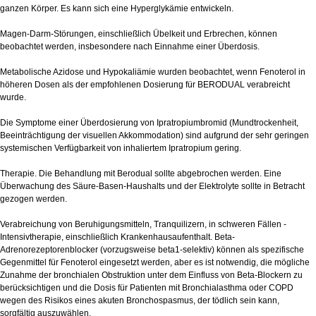
ganzen Körper. Es kann sich eine Hyperglykämie entwickeln.
Magen-Darm-Störungen, einschließlich Übelkeit und Erbrechen, können
beobachtet werden, insbesondere nach Einnahme einer Überdosis.
Metabolische Azidose und Hypokaliämie wurden beobachtet, wenn Fenoterol in
höheren Dosen als der empfohlenen Dosierung für BERODUAL verabreicht
wurde.
Die Symptome einer Überdosierung von Ipratropiumbromid (Mundtrockenheit,
Beeinträchtigung der visuellen Akkommodation) sind aufgrund der sehr geringen
systemischen Verfügbarkeit von inhaliertem Ipratropium gering.
Therapie. Die Behandlung mit Berodual sollte abgebrochen werden. Eine
Überwachung des Säure-Basen-Haushalts und der Elektrolyte sollte in Betracht
gezogen werden.
Verabreichung von Beruhigungsmitteln, Tranquilizern, in schweren Fällen -
Intensivtherapie, einschließlich Krankenhausaufenthalt. Beta-
Adrenorezeptorenblocker (vorzugsweise beta1-selektiv) können als spezifische
Gegenmittel für Fenoterol eingesetzt werden, aber es ist notwendig, die mögliche
Zunahme der bronchialen Obstruktion unter dem Einfluss von Beta-Blockern zu
berücksichtigen und die Dosis für Patienten mit Bronchialasthma oder COPD
wegen des Risikos eines akuten Bronchospasmus, der tödlich sein kann,
sorgfältig auszuwählen.