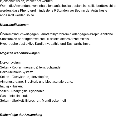
Injektion/Infusion) verwendet werden.
Wenn die Anwendung von Inhalationsanästhetika geplant ist, sollte berücksichtigt
werden, dass Phenoterol mindestens 6 Stunden vor Beginn der Anästhesie
abgesetzt werden sollte.
Kontraindikationen
Überempfindlichkeit gegen Fenoterolhydrobromid oder gegen Atropin-ähnliche
Substanzen oder irgendwelche Hilfsstoffe dieses Arzneimittels.
Hypertrophe obstruktive Kardiomyopathie und Tachyarrhythmie.
Mögliche Nebenwirkungen
Nervensystem:
Selten - Kopfschmerzen, Zittern, Schwindel
Herz-Kreislauf-System:
Selten - Tachykardie, Herzklopfen;
Atmungsorgane, Brustkorb und Mediastinalorgane:
häufig - Husten;
selten - Pharyngitis, Dysphonie;
Gastrointestinaltrakt:
Selten - Übelkeit, Erbrechen, Mundtrockenheit
Reihenfolge der Anwendung