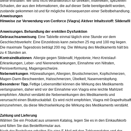
diese enthalten. Wir sind nicht verantwortlich für direkten, inderekten, speziellen
Schaden, der aus den Informationen, die auf dieser Seite bereitgestellt worden,
zustande gekommen ist und für mögliche Konsequenzen einer Selbstbehandlung.
Anweisungen
Hinweise zur Verwendung von Cenforce (Viagra) Aktiver Inhaltsstoff: Sildenafil
Anweisungen. Behandlung der erektilen Dysfunktion
Gebrauchsanweisung
. Eine Tablette einmal täglich eine Stunde vor dem
Geschlechtsverkehr. Eine Einzeldosis kann zwischen 25 mg und 100 mg liegen.
Die maximale Tagesdosis beträgt 200 mg. Die Wirkung des Medikaments hält bis
zu 4 Stunden an.
Kontraindikationen
. Allergie gegen Sildenafil, Hypotonie, Herz-Kreislauf-
Erkrankungen, Leber- und Nierenerkrankungen, Einnahme von Nitraten,
Penisverformung, Magengeschwüre.
Nebenwirkungen
. Hitzewallungen, Allergien, Brustschmerzen, Kopfschmerzen,
Magen-Darm-Beschwerden, Halsschmerzen, Übelkeit, Nasenverstopfung.
Besonderer Tipp.
Fettige Lebensmittel können die Wirkung des Medikaments
verlangsamen, daher wird vor der Einnahme von Viagra eine leichte Mahlzeit
empfohlen. Alkohol verstärkt die Nebenwirkungen des Medikaments und
verursacht einen Blutdruckabfall. Es wird nicht empfohlen, Viagra mit Grapefruitsaft
einzunehmen, da diese Wechselwirkung die Wirkung des Medikaments verstärkt.
Zahlung und Lieferung
Wählen Sie ein Produkt aus unserem Katalog, legen Sie es in den Einkaufskorb
und füllen Sie das Bestellformular aus.