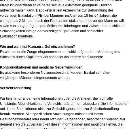
bei dem sich der Penis nicht verhärtet oder vergrößert, wenn ein Mann sexuell
erregt ist, oder wenn er keine für sexuelle Aktivitäten geeignete Erektion
aufrechterhalten kann. Dapoxetin ist ein Arzneimittel zur Behandlung der
vorzeitigen Ejakulation (PE) bei Männern im Alter von 18 bis 64 Jahren, die
weniger als 2 Minuten nach der Penetration ejakulieren, bevor der Mann es will,
sowie von ausgeprägtem persönlichem Unbehagen und zwischenmenschlichen
Schwierigkeiten infolge der vorzeitigen Ejakulation und schlechter
Ejakulationskontrolle.
Wie und wann ist Kamagra-Gel einzunehmen?
Es wird unter die Zunge eingenommen und wirkt aufgrund der Verteilung des
Wirkstoffs durch Kapillaren viel schneller als andere Medikamente.
Kontraindikationen und mögliche Nebenwirkungen
Es gibt keine besonderen Nutzungsbeschränkungen. Es darf von allen
volljährigen Männern eingenommen werden.
Verzichtserklärung
Wir liefern nur allgemeine Informationen über die Arzneien, die nicht alle
Umstände, Möglichkeiten und Vorsichtsmaßnahmen, abdecken. Die Informationen
auf dieser Seite können nicht zur Selbstdiagnose und zur Selbstbehandlung
benutzt werden. Alle spezifischen Anweisungen müssen mit Ihrem
Gesundheitsberater oder Ihrem Arzt, der Sie behandelt, besprochen werden. Wir
dementieren die Zuverlässigkeit dieser Informationen und mögliche Fehler, die