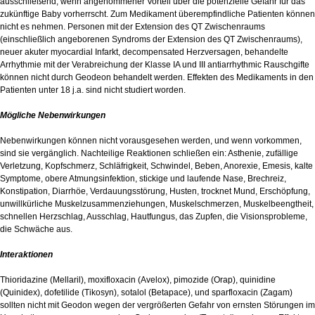
ausschließend, wenn angenommener Vorteil über die potenzielle Gefahr für das
zukünftige Baby vorherrscht. Zum Medikament überempfindliche Patienten können
nicht es nehmen. Personen mit der Extension des QT Zwischenraums
(einschließlich angeborenen Syndroms der Extension des QT Zwischenraums),
neuer akuter myocardial Infarkt, decompensated Herzversagen, behandelte
Arrhythmie mit der Verabreichung der Klasse IA und III antiarrhythmic Rauschgifte
können nicht durch Geodeon behandelt werden. Effekten des Medikaments in den
Patienten unter 18 j.a. sind nicht studiert worden.
Mögliche Nebenwirkungen
Nebenwirkungen können nicht vorausgesehen werden, und wenn vorkommen,
sind sie vergänglich. Nachteilige Reaktionen schließen ein: Asthenie, zufällige
Verletzung, Kopfschmerz, Schläfrigkeit, Schwindel, Beben, Anorexie, Emesis, kalte
Symptome, obere Atmungsinfektion, stickige und laufende Nase, Brechreiz,
Konstipation, Diarrhöe, Verdauungsstörung, Husten, trocknet Mund, Erschöpfung,
unwillkürliche Muskelzusammenziehungen, Muskelschmerzen, Muskelbeengtheit,
schnellen Herzschlag, Ausschlag, Hautfungus, das Zupfen, die Visionsprobleme,
die Schwäche aus.
Interaktionen
Thioridazine (Mellaril), moxifloxacin (Avelox), pimozide (Orap), quinidine
(Quinidex), dofetilide (Tikosyn), sotalol (Betapace), und sparfloxacin (Zagam)
sollten nicht mit Geodon wegen der vergrößerten Gefahr von ernsten Störungen im