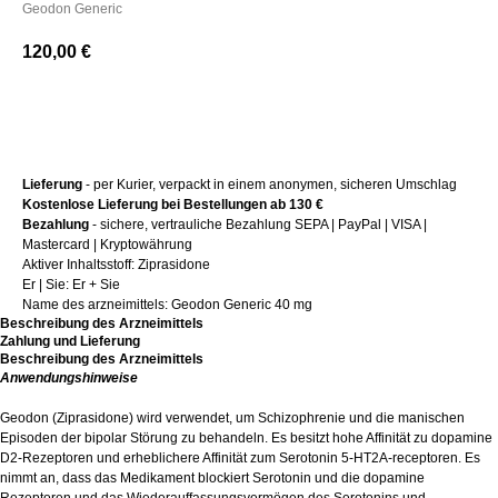
Geodon Generic
120,00
€
+ Kaufen
Lieferung
- per Kurier, verpackt in einem anonymen, sicheren Umschlag
Kostenlose Lieferung bei Bestellungen ab 130 €
Bezahlung
- sichere, vertrauliche Bezahlung SEPA | PayPal | VISA |
Mastercard | Kryptowährung
Aktiver Inhaltsstoff: Ziprasidone
Er | Sie: Er + Sie
Name des arzneimittels: Geodon Generic 40 mg
Beschreibung des Arzneimittels
Zahlung und Lieferung
Beschreibung des Arzneimittels
Anwendungshinweise
Geodon (Ziprasidone) wird verwendet, um Schizophrenie und die manischen
Episoden der bipolar Störung zu behandeln. Es besitzt hohe Affinität zu dopamine
D2-Rezeptoren und erheblichere Affinität zum Serotonin 5-HT2A-receptoren. Es
nimmt an, dass das Medikament blockiert Serotonin und die dopamine