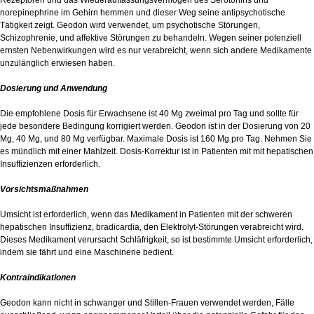
Rezeptoren und das Wiederauffassungsvermögen des Serotonins und
norepinephrine im Gehirn hemmen und dieser Weg seine antipsychotische
Tätigkeit zeigt. Geodon wird verwendet, um psychotische Störungen,
Schizophrenie, und affektive Störungen zu behandeln. Wegen seiner potenziell
ernsten Nebenwirkungen wird es nur verabreicht, wenn sich andere Medikamente
unzulänglich erwiesen haben.
Dosierung und Anwendung
Die empfohlene Dosis für Erwachsene ist 40 Mg zweimal pro Tag und sollte für
jede besondere Bedingung korrigiert werden. Geodon ist in der Dosierung von 20
Mg, 40 Mg, und 80 Mg verfügbar. Maximale Dosis ist 160 Mg pro Tag. Nehmen Sie
es mündlich mit einer Mahlzeit. Dosis-Korrektur ist in Patienten mit mit hepatischen
Insuffizienzen erforderlich.
Vorsichtsmaßnahmen
Umsicht ist erforderlich, wenn das Medikament in Patienten mit der schweren
hepatischen Insuffizienz, bradicardia, den Elektrolyt-Störungen verabreicht wird.
Dieses Medikament verursacht Schläfrigkeit, so ist bestimmte Umsicht erforderlich,
indem sie fährt und eine Maschinerie bedient.
Kontraindikationen
Geodon kann nicht in schwanger und Stillen-Frauen verwendet werden, Fälle