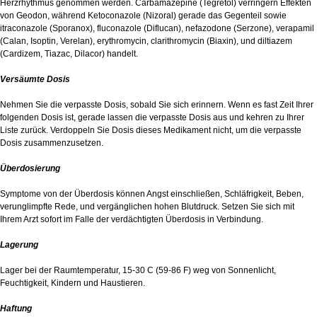
Herzrhythmus genommen werden. Carbamazepine (Tegretol) verringern Effekten
von Geodon, während Ketoconazole (Nizoral) gerade das Gegenteil sowie
itraconazole (Sporanox), fluconazole (Diflucan), nefazodone (Serzone), verapamil
(Calan, Isoptin, Verelan), erythromycin, clarithromycin (Biaxin), und diltiazem
(Cardizem, Tiazac, Dilacor) handelt.
Versäumte Dosis
Nehmen Sie die verpasste Dosis, sobald Sie sich erinnern. Wenn es fast Zeit Ihrer
folgenden Dosis ist, gerade lassen die verpasste Dosis aus und kehren zu Ihrer
Liste zurück. Verdoppeln Sie Dosis dieses Medikament nicht, um die verpasste
Dosis zusammenzusetzen.
Überdosierung
Symptome von der Überdosis können Angst einschließen, Schläfrigkeit, Beben,
verunglimpfte Rede, und vergänglichen hohen Blutdruck. Setzen Sie sich mit
Ihrem Arzt sofort im Falle der verdächtigten Überdosis in Verbindung.
Lagerung
Lager bei der Raumtemperatur, 15-30 C (59-86 F) weg von Sonnenlicht,
Feuchtigkeit, Kindern und Haustieren.
Haftung