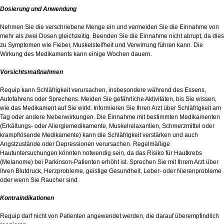
Dosierung und Anwendung
Nehmen Sie die verschriebene Menge ein und vermeiden Sie die Einnahme von
mehr als zwei Dosen gleichzeitig. Beenden Sie die Einnahme nicht abrupt, da dies
zu Symptomen wie Fieber, Muskelsteifheit und Verwirrung führen kann. Die
Wirkung des Medikaments kann einige Wochen dauern.
Vorsichtsmaßnahmen
Requip kann Schläfrigkeit verursachen, insbesondere während des Essens,
Autofahrens oder Sprechens. Meiden Sie gefährliche Aktivitäten, bis Sie wissen,
wie das Medikament auf Sie wirkt. Informieren Sie Ihren Arzt über Schläfrigkeit am
Tag oder andere Nebenwirkungen. Die Einnahme mit bestimmten Medikamenten
(Erkältungs- oder Allergiemedikamente, Muskelrelaxantien, Schmerzmittel oder
krampflösende Medikamente) kann die Schläfrigkeit verstärken und auch
Angstzustände oder Depressionen verursachen. Regelmäßige
Hautuntersuchungen könnten notwendig sein, da das Risiko für Hautkrebs
(Melanome) bei Parkinson-Patienten erhöht ist. Sprechen Sie mit Ihrem Arzt über
Ihren Blutdruck, Herzprobleme, geistige Gesundheit, Leber- oder Nierenprobleme
oder wenn Sie Raucher sind.
Kontraindikationen
Requip darf nicht von Patienten angewendet werden, die darauf überempfindlich