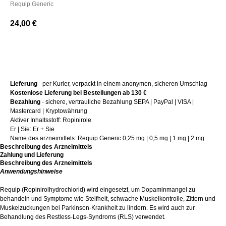
Requip Generic
24,00
€
+ Kaufen
Lieferung
- per Kurier, verpackt in einem anonymen, sicheren Umschlag
Kostenlose Lieferung bei Bestellungen ab 130 €
Bezahlung
- sichere, vertrauliche Bezahlung SEPA | PayPal | VISA |
Mastercard | Kryptowährung
Aktiver Inhaltsstoff: Ropinirole
Er | Sie: Er + Sie
Name des arzneimittels: Requip Generic 0,25 mg | 0,5 mg | 1 mg | 2 mg
Beschreibung des Arzneimittels
Zahlung und Lieferung
Beschreibung des Arzneimittels
Anwendungshinweise
Requip (Ropinirolhydrochlorid) wird eingesetzt, um Dopaminmangel zu
behandeln und Symptome wie Steifheit, schwache Muskelkontrolle, Zittern und
Muskelzuckungen bei Parkinson-Krankheit zu lindern. Es wird auch zur
Behandlung des Restless-Legs-Syndroms (RLS) verwendet.