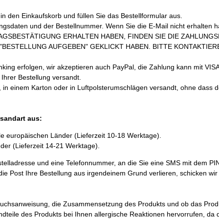
n den Einkaufskorb und füllen Sie das Bestellformular aus.
ungsdaten und der Bestellnummer. Wenn Sie die E-Mail nicht erhalten 
AGSBESTÄTIGUNG ERHALTEN HABEN, FINDEN SIE DIE ZAHLUNG
BESTELLUNG AUFGEBEN" GEKLICKT HABEN. BITTE KONTAKTIEREN
ng erfolgen, wir akzeptieren auch PayPal, die Zahlung kann mit VISA
hrer Bestellung versandt.
, in einem Karton oder in Luftpolsterumschlägen versandt, ohne dass 
rsandart aus:
lle europäischen Länder (Lieferzeit 10-18 Werktage).
nder (Lieferzeit 14-21 Werktage).
stelladresse und eine Telefonnummer, an die Sie eine SMS mit dem PI
 die Post Ihre Bestellung aus irgendeinem Grund verlieren, schicken w
brauchsanweisung, die Zusammensetzung des Produkts und ob das Prod
andteile des Produkts bei Ihnen allergische Reaktionen hervorrufen, d