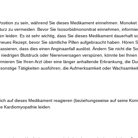
n Position zu sein, während Sie dieses Medikament einnehmen. Monoke
Sturz zu vermeiden. Bevor Sie Isosorbidmononitrat einnehmen, informier
n leiden. Es ist sehr wichtig, dass Sie dieses Medikament dauerhaft 
 neues Rezept, bevor Sie sämtliche Pillen aufgebraucht haben. Hören Si
ssieren, dass dies einen Anginaanfall auslöst. Ändern Sie nicht die S
, niedrigen Blutdruck oder Nierenversagen verspüren, könnte bei Ihnen
ieren Sie Ihren Arzt über eine länger anhaltende Erkrankung, die Dur
er sonstige Tätigkeiten ausführen, die Aufmerksamkeit oder Wachsamke
ndlich auf dieses Medikament reagieren (beziehungsweise auf seine K
e Kardiomyopathie leiden.