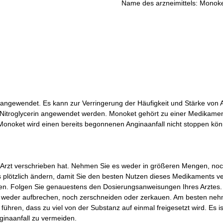
Name des arzneimittels: Monok
ngewendet. Es kann zur Verringerung der Häufigkeit und Stärke von 
 Nitroglycerin angewendet werden. Monoket gehört zu einer Medikamen
. Monoket wird einen bereits begonnenen Anginaanfall nicht stoppen kö
Arzt verschrieben hat. Nehmen Sie es weder in größeren Mengen, noch 
s plötzlich ändern, damit Sie den besten Nutzen dieses Medikaments v
en. Folgen Sie genauestens den Dosierungsanweisungen Ihres Arztes
Sie weder aufbrechen, noch zerschneiden oder zerkauen. Am besten nehm
ühren, dass zu viel von der Substanz auf einmal freigesetzt wird. Es i
inaanfall zu vermeiden.