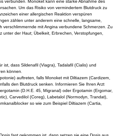
sis verbunden. Monoket kann eine starke Abnahme des
rursachen. Um das Risiko von vermindertem Blutdruck zu
e Anzeichen einer allergischen Reaktion verspüren
ngen zählen unter anderem eine schnelle, langsame,
ch verschlimmernde mit Angina verbundene Schmerzen. Zu
unter der Haut; Übelkeit, Erbrechen, Verstopfungen,
t, dass Sildenafil (Viagra), Tadalafil (Cialis) und
ren können.
tonie) auftreten, falls Monoket mit Diltiazem (Cardizem,
nfalls den Blutdruck senken. Informieren Sie Ihren Arzt
ergotamin (D.H.E. 45, Migranal) oder Ergotamin (Ergomar,
ic), Carvedilol (Coreg), Labetalol (Normodyn, Trandat),
umkanalblocker so wie zum Beispiel Diltiazem (Cartia,
Dosis fast gekommen ist, dann setzen sie eine Dosis aus.