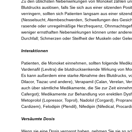
Zu den üblichsten Nebenwirkungen von Monoket zählen un
Blutdrucks auslösen, falls Sie sich aus einer sitzenden P
verringern, sollten sich Patienten langsam aus einer sitzend
(Nesselsucht, Atembeschwerden, Schwellungen des Gesicht
rasende oder unregelmäßige Herzfrequenz, Ohnmachtsgefü
weniger ernsthaften Nebenwirkungen können unter anderem 
Durchfall; Schmerzen oder Steifheit der Muskeln oder Gel
Interaktionen
Patienten, die Monoket einnehmen, sollten folgende Medikamen
Vardenafil (Levitra) die blutdrucksenkende Wirkung von M
Es kann außerdem eine starke Abnahme des Blutdrucks, vor 
Dilacor, Tiazac und andere), Verapamil (Calan, Verelan, Ver
auch über sämtliche Medikamente, die Sie zur Zeit einneh
Cafergot); Medikamente zur Behandlung von erektilen Dysfun
Metoprolol (Lopressor, Toprol), Nadolol (Corgard), Proprano
Cardizem), Felodipin (Plendil), Nifedipin (Nifedical, Procar
Versäumte Dosis
Wenn sie eine Dosis verpasst haben, nehmen Sie sie so sch