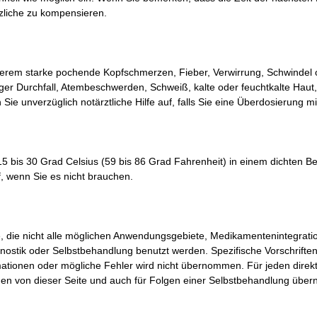
tzliche zu kompensieren.
em starke pochende Kopfschmerzen, Fieber, Verwirrung, Schwindel o
ger Durchfall, Atembeschwerden, Schweiß, kalte oder feuchtkalte Ha
ie unverzüglich notärztliche Hilfe auf, falls Sie eine Überdosierung 
is 30 Grad Celsius (59 bis 86 Grad Fahrenheit) in einem dichten Behä
, wenn Sie es nicht brauchen.
e, die nicht alle möglichen Anwendungsgebiete, Medikamentenintegra
nostik oder Selbstbehandlung benutzt werden. Spezifische Vorschriften
rmationen oder mögliche Fehler wird nicht übernommen. Für jeden direkt
en von dieser Seite und auch für Folgen einer Selbstbehandlung über