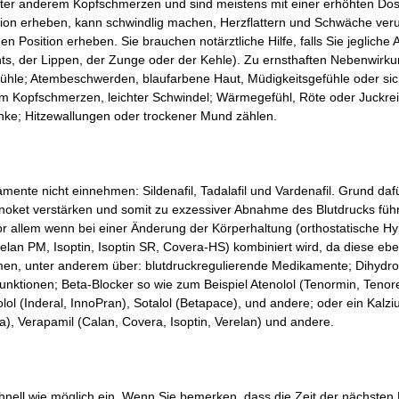
ter anderem Kopfschmerzen und sind meistens mit einer erhöhten Do
osition erheben, kann schwindlig machen, Herzflattern und Schwäche ve
en Position erheben. Sie brauchen notärztliche Hilfe, falls Sie jeglich
s, der Lippen, der Zunge oder der Kehle). Zu ernsthaften Nebenwirku
hle; Atembeschwerden, blaufarbene Haut, Müdigkeitsgefühle oder si
Kopfschmerzen, leichter Schwindel; Wärmegefühl, Röte oder Juckreiz 
enke; Hitzewallungen oder trockener Mund zählen.
te nicht einnehmen: Sildenafil, Tadalafil und Vardenafil. Grund dafür is
onoket verstärken und somit zu exzessiver Abnahme des Blutdrucks füh
allem wenn bei einer Änderung der Körperhaltung (orthostatische Hypo
elan PM, Isoptin, Isoptin SR, Covera-HS) kombiniert wird, da diese ebe
men, unter anderem über: blutdruckregulierende Medikamente; Dihydro
ktionen; Beta-Blocker so wie zum Beispiel Atenolol (Tenormin, Tenoret
lol (Inderal, InnoPran), Sotalol (Betapace), und andere; oder ein Kalzi
dia), Verapamil (Calan, Covera, Isoptin, Verelan) und andere.
nell wie möglich ein. Wenn Sie bemerken, dass die Zeit der nächsten 