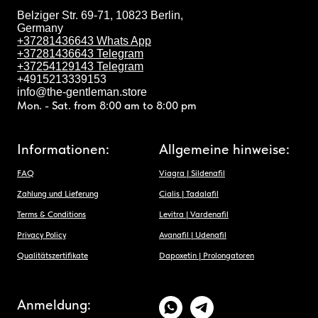
Belziger Str. 69-71, 10823 Berlin,
Germany
+37281436643 Whats App
+37281436643 Telegram
+37254129143 Telegram
+4915213339153
info@the-gentleman.store
Mon. - Sat. from 8:00 am to 8:00 pm
Informationen:
Allgemeine hinweise:
FAQ
Viagra | Sildenafil
Zahlung und Lieferung
Cialis | Tadalafil
Terms & Conditions
Levitra | Vardenafil
Privacy Policy
Avanafil | Udenafil
Qualitätszertifikate
Dapoxetin | Prolongatoren
Anmeldung: